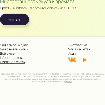
Многогранность вкуса и аромата
Простыми словами о сложных купажах чая CURTIS
Читать
Чай в пирамидках
Листовой чай
Чай с витаминами
Чай в сашетах
Всё о чае
Акции
info@curtistea.com
Обратная связь
Все наименования, логотипы и торговые марки являются собственностью ООО «Май-Брендс». Все права защищены.
Посещение нашего сайта и использование предоставленной на нем информации регулируются правовыми
положениями. Ознакомьтесь с нашими
политиками обработки персональных данных
,
использования cookie
и
использования сайта. Разработано в
Sputniki
.