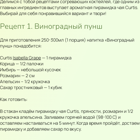
Делимся с тобой рецептами согревающих коктейлей, где одним из
главных ингредиентов выступает ароматная пирамидка чая Curtis.
Выбирай для себя понравившийся вариант и твори!
Рецепт 1. Виноградный пунш
Для приготовления 250-300мл (1 порция) напитка «Виноградный
пунш» понадобится:
Curtis
lsabella Grape
— 1 пирамидка
Корица — 1/2 палочки
Имбирь — небольшой кусочек
Розмарин — 2 см
Апельсин – 1/2 кружочка
Сахар тростниковый — 1 кубик
Как готовить:
В стакан кладём пирамидку чая Curtis, пряности, розмарин и 1/2
кружочка апельсина. Заливаем горячей водой (98-100 С) и
оставляем настаиваться на 5 минут. Когда время пройдёт, достаем
пирамидку и добавляем сахар по вкусу.