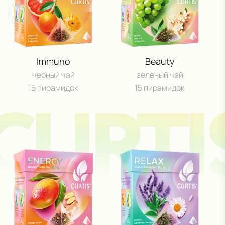
Даю согласие на обработку
персональных данных
.
Отправить сообщение
Immuno
Beauty
Участвовать
черный чай
зеленый чай
15 пирамидок
15 пирамидок
CURTI
Сроки акции: с 1 августа 2025 по 15 мая 2026. Подробнее:
click.ru/3EJHAe