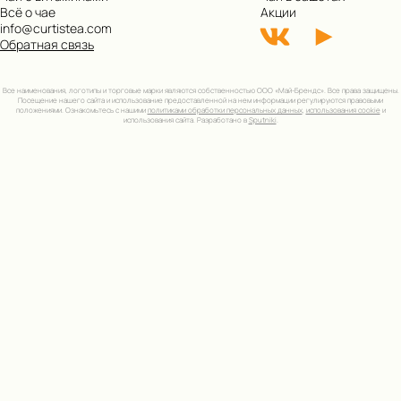
Всё о чае
Акции
info@curtistea.com
Обратная связь
Все наименования, логотипы и торговые марки являются собственностью ООО «Май-Брендс». Все права защищены.
Посещение нашего сайта и использование предоставленной на нем информации регулируются правовыми
положениями. Ознакомьтесь с нашими
политиками обработки персональных данных
,
использования cookie
и
использования сайта. Разработано в
Sputniki
.