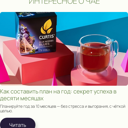
ИНТЕРЕСНОЕ О ЧАЕ
Сроки акции: с 1 августа 2025 по 15 мая 2026. Подробнее:
click.
Как составить план на год: секрет успеха в
десяти месяцах
Планируйте год за 10 месяцев — без стресса и выгорания, с чёткой
целью.
Читать