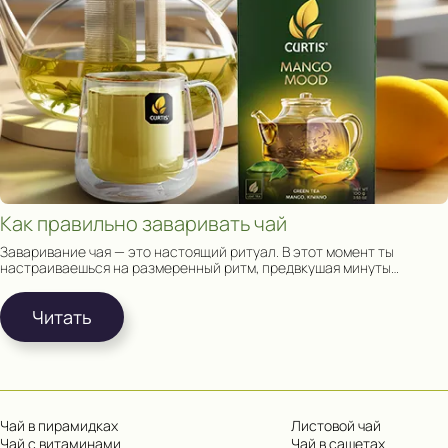
Как правильно заваривать чай
Заваривание чая — это настоящий ритуал. В этот момент ты
настраиваешься на размеренный ритм, предвкушая минуты
релакса наедине с собой и чашкой чая.
Читать
Чай в пирамидках
Листовой чай
Чай с витаминами
Чай в сашетах