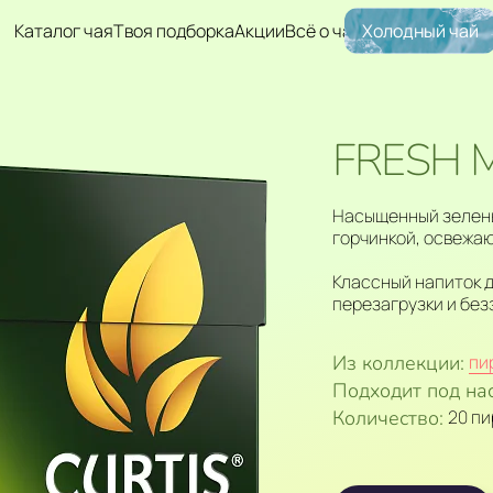
Каталог чая
Твоя подборка
Акции
Всё о чае
Холодный чай
FRESH 
Насыщенный зелены
горчинкой, освежа
Классный напиток д
перезагрузки и без
Из коллекции:
пи
Подходит под на
Количество:
20 п