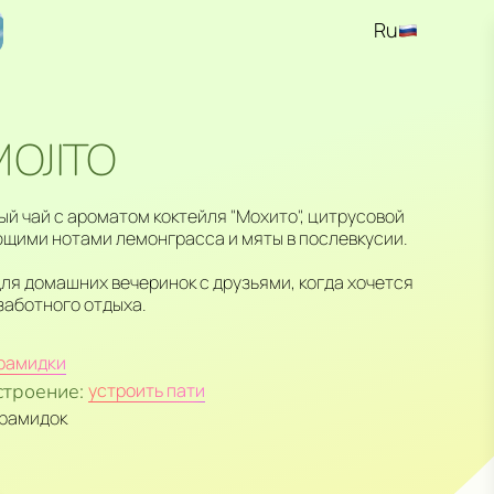
Ru
En
Kz
MOJITO
й чай с ароматом коктейля "Мохито", цитрусовой
ющими нотами лемонграсса и мяты в послевкусии.
ля домашних вечеринок с друзьями, когда хочется
заботного отдыха.
рамидки
строение:
устроить пати
ирамидок