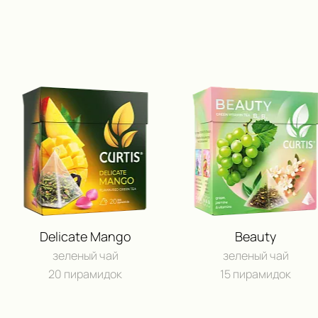
Delicate Mango
Beauty
зеленый чай
зеленый чай
20 пирамидок
15 пирамидок