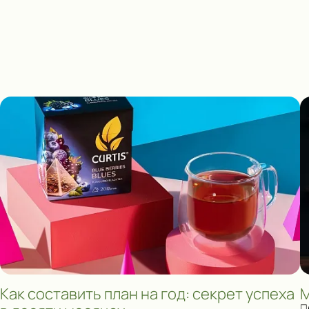
Как составить план на год: секрет успеха
М
П