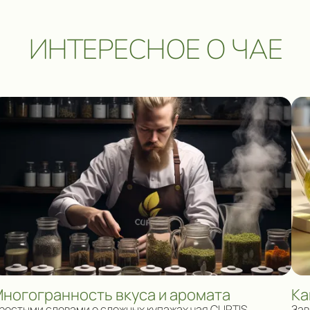
ИНТЕРЕСНОЕ О ЧАЕ
ногогранность вкуса и аромата
Ка
ростыми словами о сложных купажах чая CURTIS
Зав