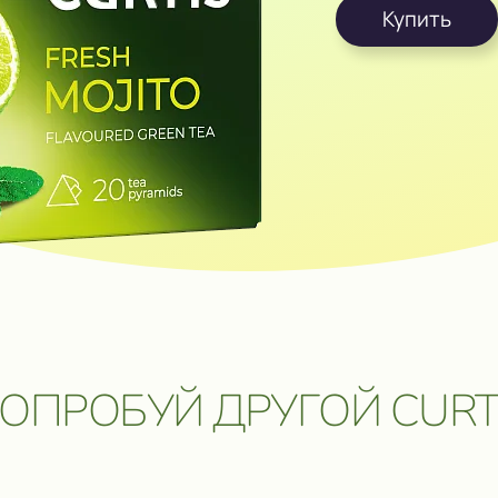
Купить
ОЗМОЖНОСТЬ
ОБРАТНАЯ СВЯЗЬ
УПИТЬ В ОНЛАЙН⁠-⁠МАГАЗИ
 ПУТЕШЕСТВИЕ
 ЦЕННЫЕ
ОБРАТНАЯ СВЯЗЬ
Даю согласие на обработку
персональных данных
.
Отправить сообщение
ОПРОБУЙ ДРУГОЙ CURT
5 мая 2026. Подробнее:
click.ru/3EJHAe