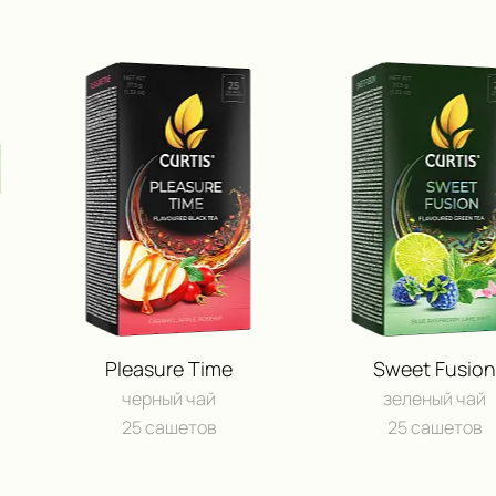
Pleasure Time
Sweet Fusion
черный чай
зеленый чай
25 сашетов
25 сашетов