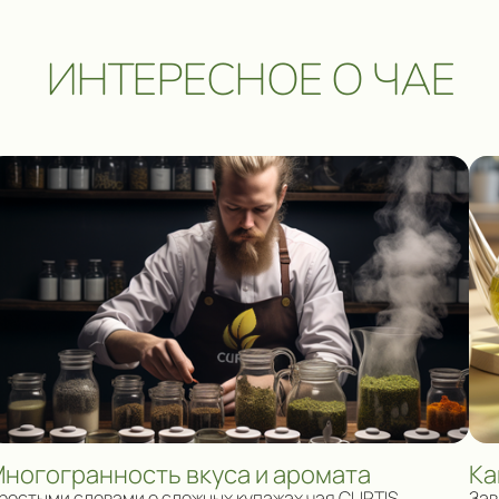
ИНТЕРЕСНОЕ О ЧАЕ
ногогранность вкуса и аромата
Ка
ростыми словами о сложных купажах чая CURTIS
Зав