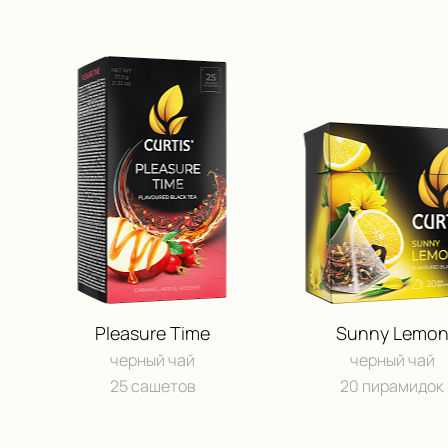
Pleasure Time
Sunny Lemo
черный чай
черный чай
25 сашетов
20 пирамидок