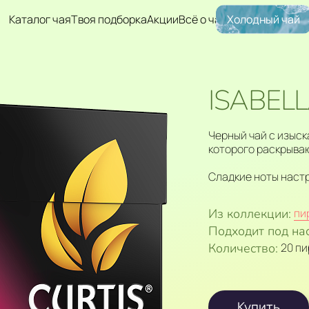
Каталог чая
Твоя подборка
Акции
Всё о чае
Холодный чай
ISABEL
Черный чай с изыск
которого раскрываю
Сладкие ноты настр
Из коллекции:
пи
Подходит под на
Количество:
20 п
Купить