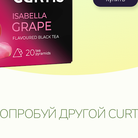
ОЗМОЖНОСТЬ
ОБРАТНАЯ СВЯЗЬ
 ПУТЕШЕСТВИЕ
УПИТЬ В ОНЛАЙН⁠-⁠МАГАЗИ
 ЦЕННЫЕ
ОБРАТНАЯ СВЯЗЬ
Даю согласие на обработку
персональных данных
.
Отправить сообщение
ОПРОБУЙ ДРУГОЙ CURT
5 мая 2026. Подробнее:
click.ru/3EJHAe