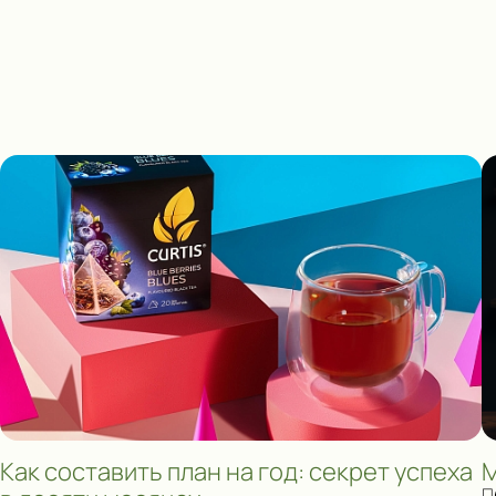
Как составить план на год: секрет успеха
М
П