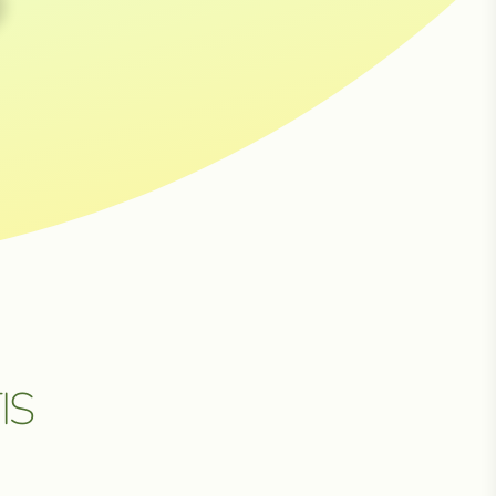
НЕ
IS