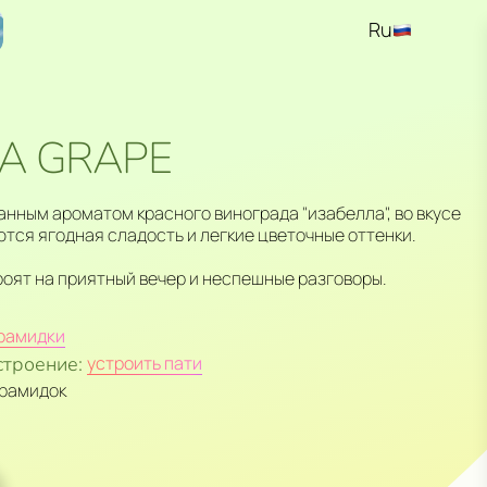
Ru
En
Kz
LA GRAPE
анным ароматом красного винограда "изабелла", во вкусе
тся ягодная сладость и легкие цветочные оттенки.
оят на приятный вечер и неспешные разговоры.
рамидки
строение:
устроить пати
ирамидок