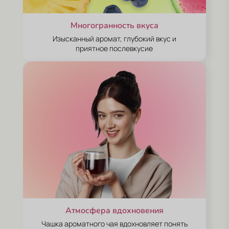
ОБРАТНАЯ СВЯЗЬ
Многогранность вкуса
Изысканный аромат, глубокий вкус и
приятное послевкусие
Даю согласие на обработку
персональных данных
.
Отправить сообщение
Участвовать
Сроки акции: с 1 августа 2025 по 15 мая 2026. Подробнее:
click.ru/3EJHAe
Атмосфера вдохновения
Чашка ароматного чая вдохновляет понять