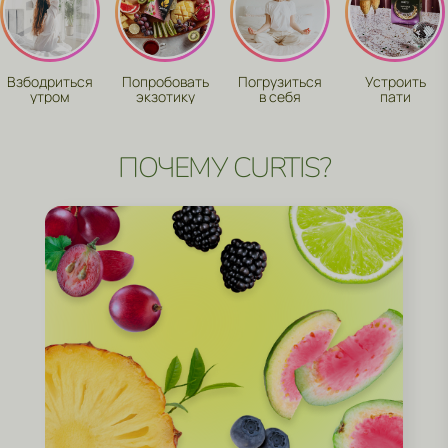
Взбодриться
Попробовать
Погрузиться
Устроить
утром
экзотику
в себя
пати
ПОЧЕМУ CURTIS?
ПОЛУЧИ ВОЗМОЖНОСТЬ
ВЫИГРАТЬ ПУТЕШЕСТВИЕ
И ДРУГИЕ ЦЕННЫЕ ПРИЗЫ
ОБРАТНАЯ СВЯЗЬ