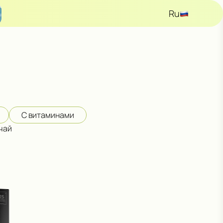
Ru
En
Kz
С витаминами
чай