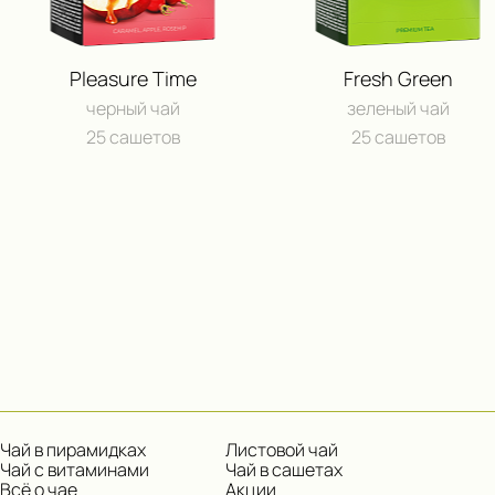
Pleasure Time
Fresh Green
черный чай
зеленый чай
25 сашетов
25 сашетов
Чай в пирамидках
Листовой чай
Чай с витаминами
Чай в сашетах
Всё о чае
Акции