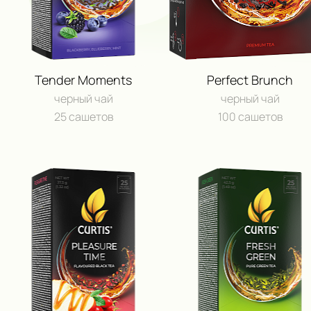
Tender Moments
Perfect Brunch
черный чай
черный чай
25 сашетов
100 сашетов