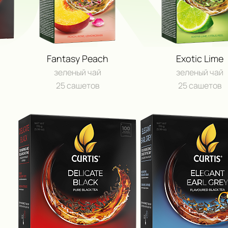
Fantasy Peach
Exotic Lime
зеленый чай
зеленый чай
25 сашетов
25 сашетов