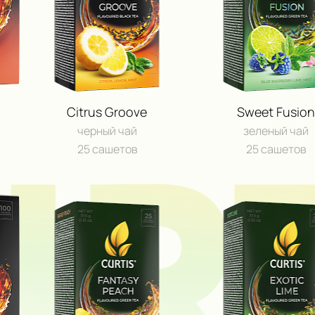
URT
Citrus Groove
Sweet Fusion
черный чай
зеленый чай
25 сашетов
25 сашетов