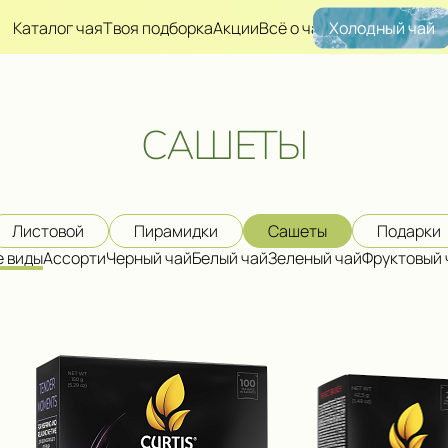
Каталог чая
Твоя подборка
Акции
Всё о чае
Холодный чай
САШЕТЫ
Листовой
Пирамидки
Сашеты
Подарки
е виды
Ассорти
Черный чай
Белый чай
Зеленый чай
Фруктовый 