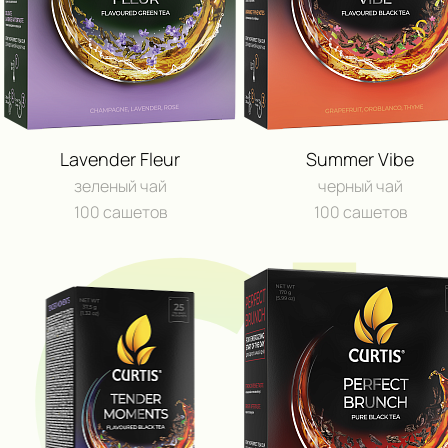
C
Lavender Fleur
Summer Vibe
зеленый чай
черный чай
100 сашетов
100 сашетов