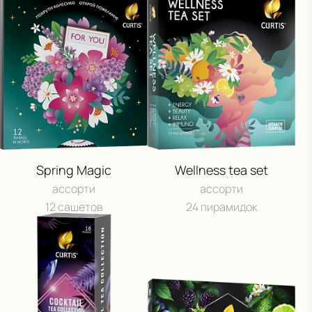
Сроки акции: с 1 августа 2025 по 15 мая 2026. Подробнее:
click.ru/3EJHAe
Spring Magic
Wellness tea set
ассорти
ассорти
12 сашетов
24 пирамидок