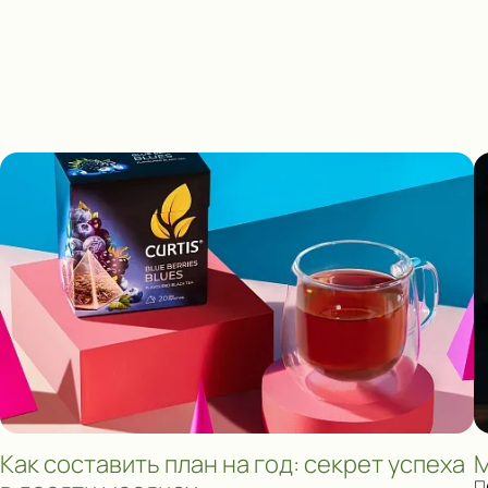
Как составить план на год: секрет успеха
М
П