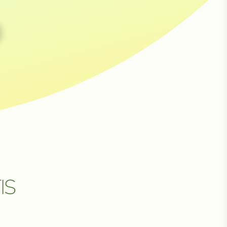
НЕ
IS