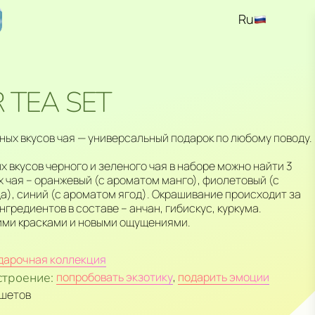
Ru
En
Kz
 TEA SET
ых вкусов чая — универсальный подарок по любому поводу.
 вкусов черного и зеленого чая в наборе можно найти 3
 чая – оранжевый (с ароматом манго), фиолетовый (с
), синий (с ароматом ягод). Окрашивание происходит за
нгредиентов в составе – анчан, гибискус, куркума.
ими красками и новыми ощущениями.
дарочная коллекция
строение:
попробовать экзотику
,
подарить эмоции
ашетов