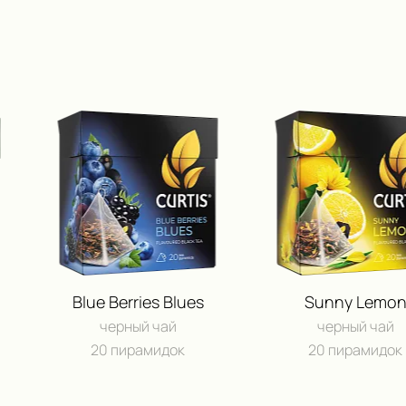
Blue Berries Blues
Sunny Lemo
черный чай
черный чай
20 пирамидок
20 пирамидок