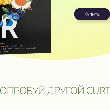
ОЗМОЖНОСТЬ
ОБРАТНАЯ СВЯЗЬ
Купить
УПИТЬ В ОНЛАЙН⁠-⁠МАГАЗИ
 ПУТЕШЕСТВИЕ
 ЦЕННЫЕ
ОБРАТНАЯ СВЯЗЬ
Даю согласие на обработку
персональных данных
.
Отправить сообщение
ОПРОБУЙ ДРУГОЙ CURT
5 мая 2026. Подробнее:
click.ru/3EJHAe