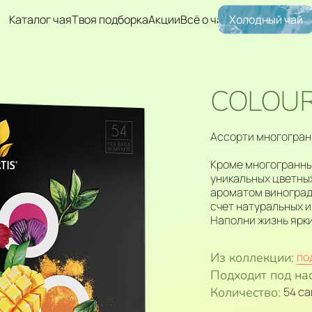
Каталог чая
Твоя подборка
Акции
Всё о чае
Холодный чай
COLOUR
Ассорти многогранн
Кроме многогранных
уникальных цветных
ароматом винограда
счет натуральных и
Наполни жизнь ярк
Из коллекции:
по
Подходит под на
Количество:
54 с