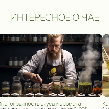
ИНТЕРЕСНОЕ О ЧАЕ
ногогранность вкуса и аромата
Ка
ростыми словами о сложных купажах чая CURTIS
Зав