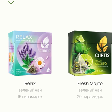
Relax
Fresh Mojito
зеленый чай
зеленый чай
15 пирамидок
20 пирамидок