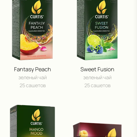
Сроки акции: с 1 августа 2025 по 15 мая 2026. Подробнее:
click.ru/3EJHAe
Fantasy Peach
Sweet Fusion
зеленый чай
зеленый чай
25 сашетов
25 сашетов