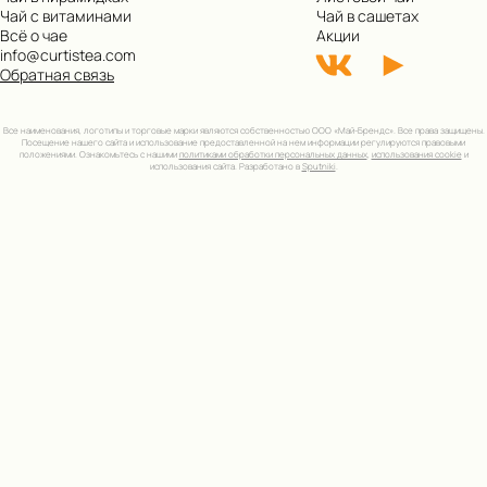
Чай с витаминами
Чай в сашетах
Всё о чае
Акции
info@curtistea.com
Обратная связь
Все наименования, логотипы и торговые марки являются собственностью ООО «Май-Брендс». Все права защищены.
Посещение нашего сайта и использование предоставленной на нем информации регулируются правовыми
положениями. Ознакомьтесь с нашими
политиками обработки персональных данных
,
использования cookie
и
использования сайта. Разработано в
Sputniki
.