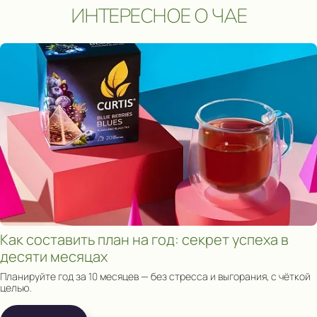
Участвовать
ИНТЕРЕСНОЕ О ЧАЕ
Сроки акции: с 1 августа 2025 по 15 мая 2026. Подробнее:
click.
Как составить план на год: секрет успеха в
десяти месяцах
Планируйте год за 10 месяцев — без стресса и выгорания, с чёткой
целью.