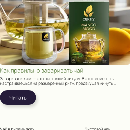
Как правильно заваривать чай
Заваривание чая — это настоящий ритуал. В этот момент ты
настраиваешься на размеренный ритм, предвкушая минуты
релакса наедине с собой и чашкой чая.
Читать
Чай в пирамидках
Листовой чай