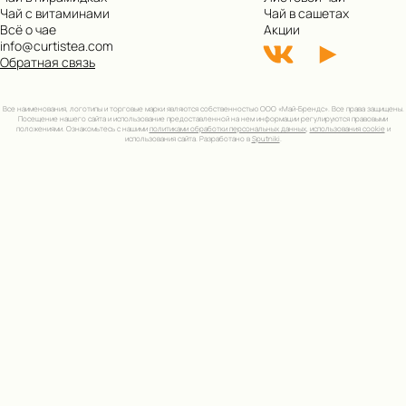
Чай с витаминами
Чай в сашетах
Всё о чае
Акции
info@curtistea.com
Обратная связь
Все наименования, логотипы и торговые марки являются собственностью ООО «Май-Брендс». Все права защищены.
Посещение нашего сайта и использование предоставленной на нем информации регулируются правовыми
положениями. Ознакомьтесь с нашими
политиками обработки персональных данных
,
использования cookie
и
использования сайта. Разработано в
Sputniki
.