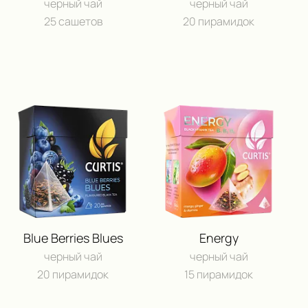
КУПИТЬ В ОНЛАЙН⁠-⁠МА
черный чай
черный чай
ОБРАТНАЯ СВЯЗ
25 сашетов
20 пирамидок
ОБРАТНАЯ СВЯЗ
Даю согласие на обработку
персональ
Отправить сообщение
Blue Berries Blues
Energy
черный чай
черный чай
20 пирамидок
15 пирамидок