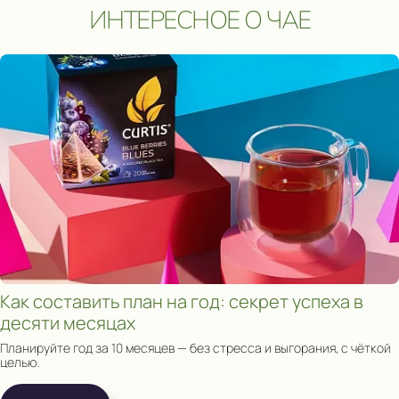
Участвовать
ИНТЕРЕСНОЕ О ЧАЕ
Сроки акции: с 1 августа 2025 по 15 мая 2026. Подробнее:
click.
Как составить план на год: секрет успеха в
десяти месяцах
Планируйте год за 10 месяцев — без стресса и выгорания, с чёткой
целью.