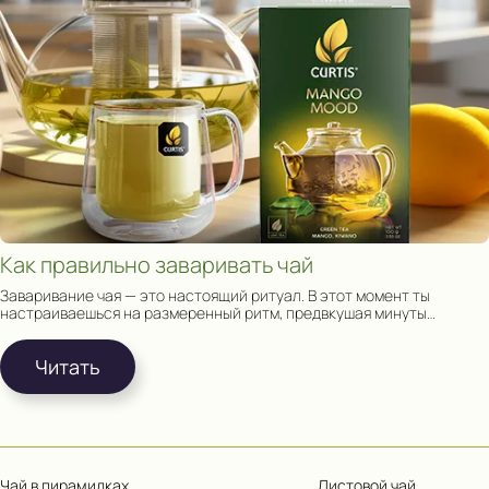
Как правильно заваривать чай
Заваривание чая — это настоящий ритуал. В этот момент ты
настраиваешься на размеренный ритм, предвкушая минуты
релакса наедине с собой и чашкой чая.
Читать
Чай в пирамидках
Листовой чай