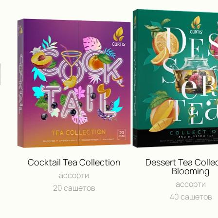
Cocktail Tea Collection
Dessert Tea Colle
Blooming
ассорти
ассорти
20 сашетов
40 сашетов