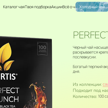
Каталог чая
Твоя подборка
Акции
Всё о чае
Холодный чай
PERFEC
Черный чай насыще
раскрывается крепо
послевкусии.
Богатый терпкий в
дня.
Из коллекции:
са
Подходит под на
Количество:
100 