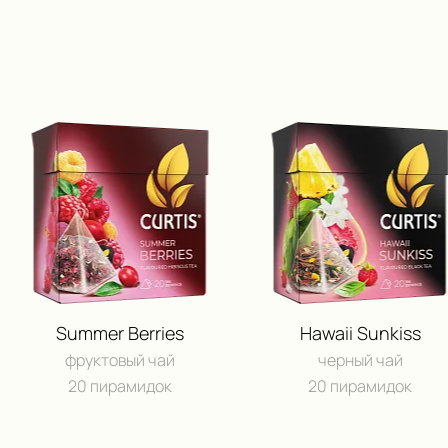
Summer Berries
Hawaii Sunkiss
фруктовый чай
черный чай
20 пирамидок
20 пирамидок