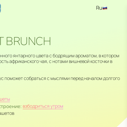
Ru
En
Kz
T BRUNCH
нного янтарного цвета с бодрящим ароматом, в котором
сть африканского чая, с нотами вишневой косточки в
кус поможет собраться с мыслями перед началом долгого
шеты
строение:
взбодриться утром
сашетов