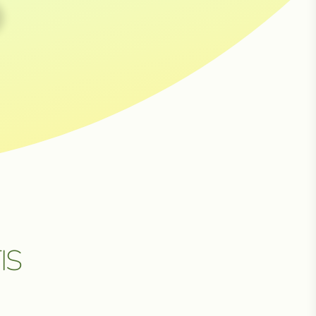
НЕ
IS