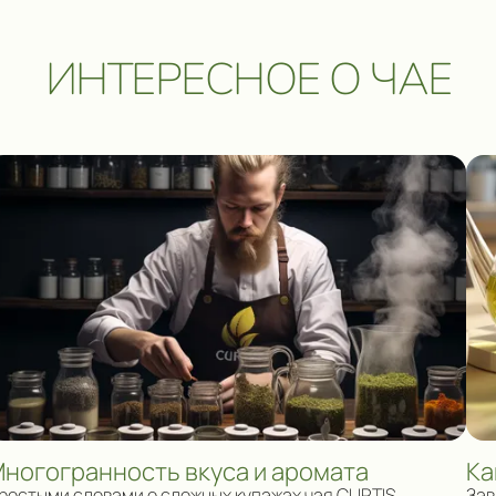
ИНТЕРЕСНОЕ О ЧАЕ
ногогранность вкуса и аромата
Ка
ростыми словами о сложных купажах чая CURTIS
Зав