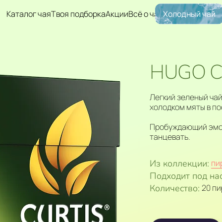
Каталог чая
Твоя подборка
Акции
Всё о чае
Холодный чай
HUGO C
Легкий зеленый ча
холодком мяты в по
Пробуждающий эмоц
танцевать.
Из коллекции:
пи
Подходит под на
Количество:
20 п