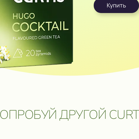
Купить
ОЗМОЖНОСТЬ
ОБРАТНАЯ СВЯЗЬ
 ПУТЕШЕСТВИЕ
УПИТЬ В ОНЛАЙН⁠-⁠МАГАЗИ
 ЦЕННЫЕ
ОБРАТНАЯ СВЯЗЬ
Даю согласие на обработку
персональных данных
.
Отправить сообщение
ОПРОБУЙ ДРУГОЙ CURT
5 мая 2026. Подробнее:
click.ru/3EJHAe