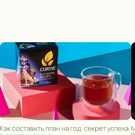
Как составить план на год: секрет успеха
М
П