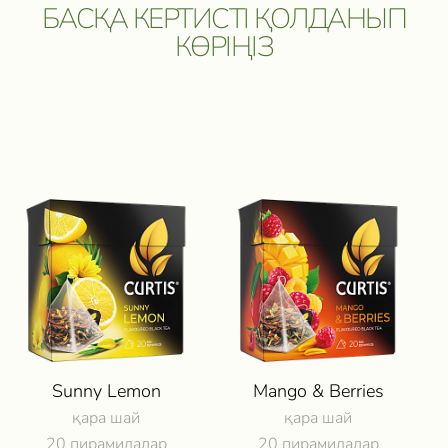
БАСҚА КЕРТИСТІ ҚОЛДАНЫП
КӨРІҢІЗ
ПОЛУЧИ ВОЗМОЖНОСТЬ 
ПУТЕШЕСТВИЕ
И ДРУГИЕ ЦЕННЫЕ П
Sunny Lemon
Mango & Berries
қара шай
қара шай
20 пирамидалар
20 пирамидалар