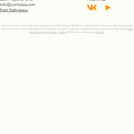
info@curtistea.com
Кері байланыс
Барлық атаулар, логотиптер мен сауда белгілері "Май-Брендс"ЖШҚ-ның меншігі болып табылады. Барлық құқықтар
қорғалған. Біздің сайтқа кіру және онда берілген ақпаратты пайдалану құқықтық ережелермен реттеледі. Біздің
жеке
деректерді өңдеу саясаты
,
cookie
ЖӘНЕ сайтты пайдалану.
Sputniki
.