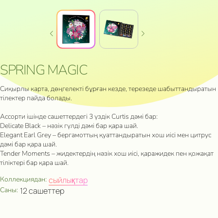
SPRING MAGIC
Сиқырлы карта, дөңгелекті бұрған кезде, терезеде шабыттандыратын
тілектер пайда болады.
Ассорти ішінде сашеттердегі 3 үздік Curtis дәмі бар:
Delicate Black – нәзік гүлді дәмі бар қара шай.
Elegant Earl Grey – бергамоттың қуаттандыратын хош иісі мен цитрус
дәмі бар қара шай.
Tender Moments – жидектердің нәзік хош иісі, қаражидек пен қожақат
тіліктері бар қара шай.
Коллекциядан:
сыйлықтар
Саны:
12 сашеттер