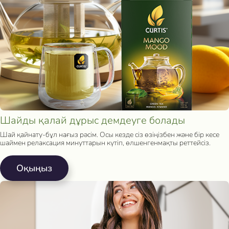
Шайды қалай дұрыс демдеуге болады
Шай қайнату-бұл нағыз рәсім. Осы кезде сіз өзіңізбен және бір кесе
шаймен релаксация минуттарын күтіп, өлшенгенмақты реттейсіз.
Oқыңыз