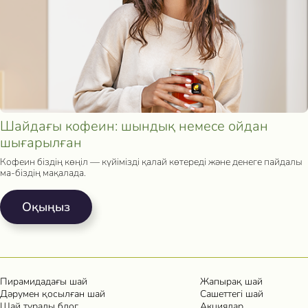
Шайдағы кофеин: шындық немесе ойдан
шығарылған
Кофеин біздің көңіл — күйімізді қалай көтереді және денеге пайдалы
ма-біздің мақалада.
Oқыңыз
Пирамидадағы шай
Жапырақ шай
Дәрумен қосылған шай
Сашеттегі шай
Шай туралы блог
Акциялар