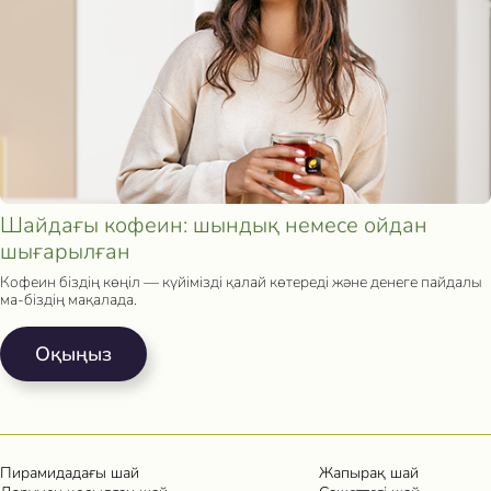
Шайдағы кофеин: шындық немесе ойдан
шығарылған
Кофеин біздің көңіл — күйімізді қалай көтереді және денеге пайдалы
ма-біздің мақалада.
Oқыңыз
Пирамидадағы шай
Жапырақ шай