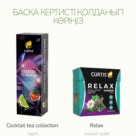
БАСҚА КЕРТИСТІ ҚОЛДАНЫП
КӨРІҢІЗ
ПОЛУЧИ ВОЗМОЖНОСТЬ 
ПУТЕШЕСТВИЕ
И ДРУГИЕ ЦЕННЫЕ П
Cocktail tea collection
Relax
түрлі
жасыл шай