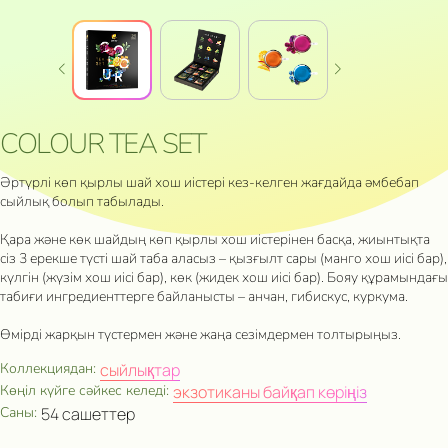
COLOUR TEA SET
Әртүрлі көп қырлы шай хош иістері кез-келген жағдайда әмбебап
сыйлық болып табылады.
Қара және көк шайдың көп қырлы хош иістерінен басқа, жиынтықта
сіз 3 ерекше түсті шай таба аласыз – қызғылт сары (манго хош иісі бар),
күлгін (жүзім хош иісі бар), көк (жидек хош иісі бар). Бояу құрамындағы
табиғи ингредиенттерге байланысты – анчан, гибискус, куркума.
Өмірді жарқын түстермен және жаңа сезімдермен толтырыңыз.
Коллекциядан:
сыйлықтар
Көңіл күйге сәйкес келеді:
экзотиканы байқап көріңіз
Саны:
54 сашеттер