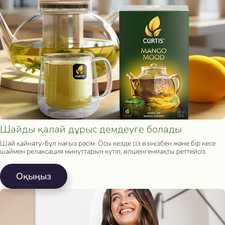
Шайды қалай дұрыс демдеуге болады
Шай қайнату-бұл нағыз рәсім. Осы кезде сіз өзіңізбен және бір кесе
шаймен релаксация минуттарын күтіп, өлшенгенмақты реттейсіз.
Oқыңыз