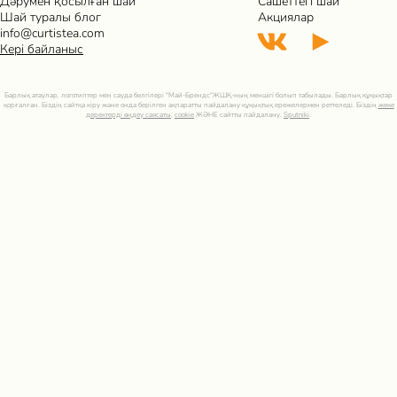
Дәрумен қосылған шай
Сашеттегі шай
Шай туралы блог
Акциялар
info@curtistea.com
Кері байланыс
Барлық атаулар, логотиптер мен сауда белгілері "Май-Брендс"ЖШҚ-ның меншігі болып табылады. Барлық құқықтар
қорғалған. Біздің сайтқа кіру және онда берілген ақпаратты пайдалану құқықтық ережелермен реттеледі. Біздің
жеке
деректерді өңдеу саясаты
,
cookie
ЖӘНЕ сайтты пайдалану.
Sputniki
.