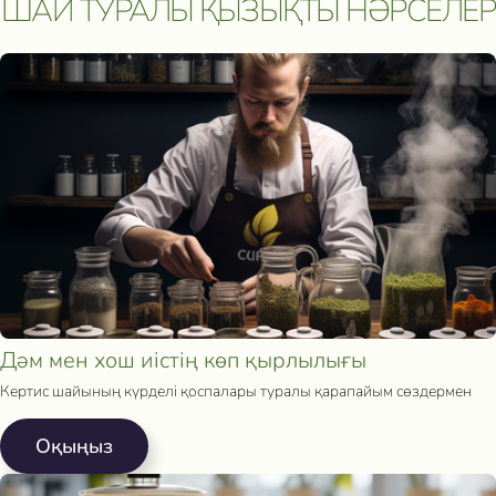
ШАЙ ТУРАЛЫ ҚЫЗЫҚТЫ НӘРСЕЛЕР
Сроки акции: с 1 августа 2025 по 15 мая 2026. Подробнее:
click.
Дәм мен хош иістің көп қырлылығы
Кертис шайының күрделі қоспалары туралы қарапайым сөздермен
Oқыңыз