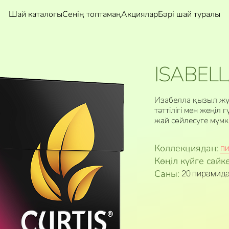
Шай каталогы
Сенің топтамаң
Акциялар
Бәрі шай туралы
ISABEL
Изабелла қызыл жүзі
тәттілігі мен жеңіл
жай сөйлесуге мүмкі
Коллекциядан:
п
Көңіл күйге сәйке
Саны:
20 пирамид