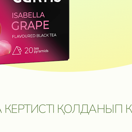
ОЗМОЖНОСТЬ
КЕРІ БАЙЛАНЫС
 ПУТЕШЕСТВИЕ
САТЫП АЛУ ОНЛАЙН⁠ - ⁠ДҮКЕ
 ЦЕННЫЕ
КЕРІ БАЙЛАНЫС
Дербес деректерді
өңдеуге келісім беремін.
Хабарлама жіберу
 КЕРТИСТІ ҚОЛДАНЫП К
5 мая 2026. Подробнее:
click.ru/3EJHAe