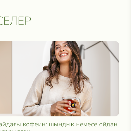
СЕЛЕР
йдағы кофеин: шындық немесе ойдан