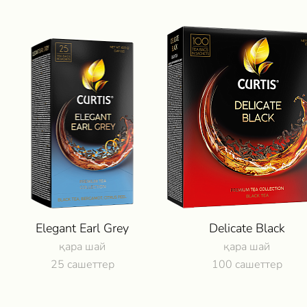
Elegant Earl Grey
Delicate Black
қара шай
қара шай
25 сашеттер
100 сашеттер