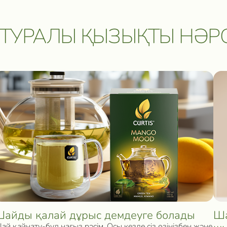
ТУРАЛЫ ҚЫЗЫҚТЫ НӘР
айды қалай дұрыс демдеуге болады
Ша
ай қайнату-бұл нағыз рәсім. Осы кезде сіз өзіңізбен және