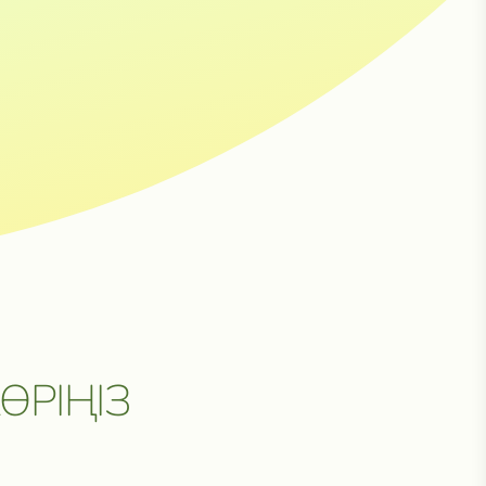
Н
ӨРІҢІЗ