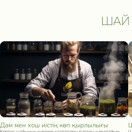
ШАЙ 
Дәм мен хош иістің көп қырлылығы
Ш
Кертис шайының күрделі қоспалары туралы қарапайым
Ш