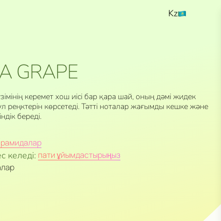
Kz
Ru
En
LA GRAPE
мінің керемет хош иісі бар қара шай, оның дәмі жидек
 гүл реңктерін көрсетеді. Тәтті ноталар жағымды кешке және
ндік береді.
ирамидалар
с келеді:
пати ұйымдастырыңыз
алар