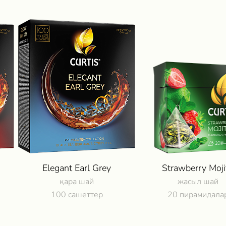
Elegant Earl Grey
Strawberry Moji
қара шай
жасыл шай
100 сашеттер
20 пирамидала