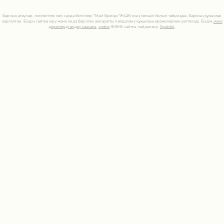
Барлық атаулар, логотиптер мен сауда белгілері "Май-Брендс"ЖШҚ-ның меншігі болып табылады. Барлық құқықтар
қорғалған. Біздің сайтқа кіру және онда берілген ақпаратты пайдалану құқықтық ережелермен реттеледі. Біздің
жеке
деректерді өңдеу саясаты
,
cookie
ЖӘНЕ сайтты пайдалану.
Sputniki
.