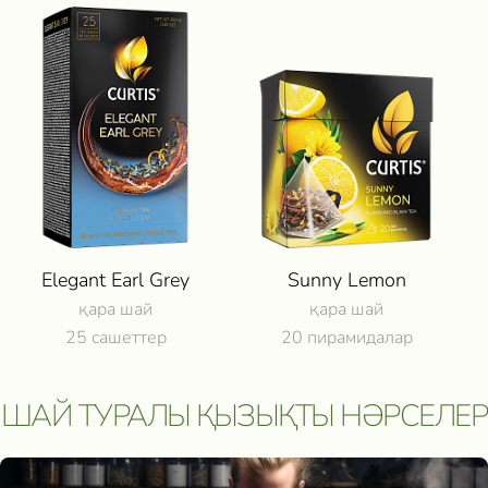
САТЫП АЛУ ОНЛАЙН⁠ - 
КЕРІ БАЙЛАНЫС
Дербес деректерді
өңдеуге келісім б
Хабарлама жіберу
Elegant Earl Grey
Sunny Lemon
қара шай
қара шай
25 сашеттер
20 пирамидалар
ШАЙ ТУРАЛЫ ҚЫЗЫҚТЫ НӘРСЕЛЕР
Участвовать