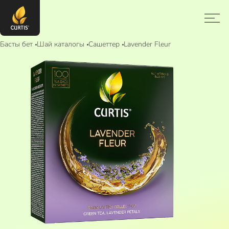
Басты бет
Шай каталогы
Сашеттер
Lavender Fleur