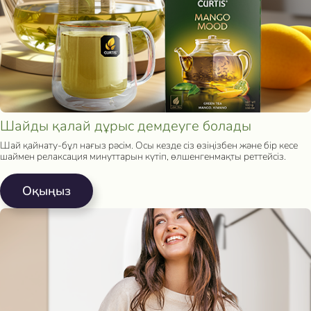
Шайды қалай дұрыс демдеуге болады
Шай қайнату-бұл нағыз рәсім. Осы кезде сіз өзіңізбен және бір кесе
шаймен релаксация минуттарын күтіп, өлшенгенмақты реттейсіз.
Oқыңыз