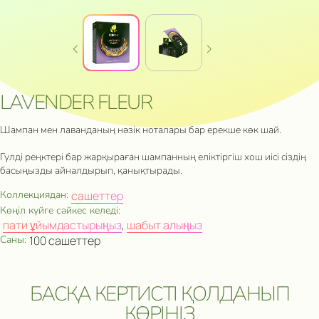
LAVENDER FLEUR
Шампан мен лаванданың нәзік ноталары бар ерекше көк шай.
Гүлді реңктері бар жарқыраған шампанның еліктіргіш хош иісі сіздің
басыңызды айналдырып, қанықтырады.
Коллекциядан:
сашеттер
Көңіл күйге сәйкес келеді:
пати ұйымдастырыңыз
,
шабыт алыңыз
Саны:
100 сашеттер
БАСҚА КЕРТИСТІ ҚОЛДАНЫП
КӨРІҢІЗ