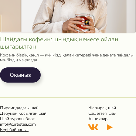
Шайдағы кофеин: шындық немесе ойдан
шығарылған
Кофеин біздің көңіл — күйімізді қалай көтереді және денеге пайдалы
ма-біздің мақалада.
Oқыңыз
Пирамидадағы шай
Жапырақ шай
Дәрумен қосылған шай
Сашеттегі шай
Шай туралы блог
Акциялар
info@curtistea.com
Кері байланыс