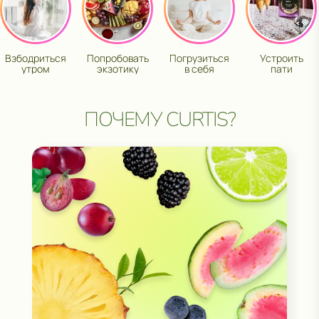
Взбодриться
Попробовать
Погрузиться
Устроить
утром
экзотику
в себя
пати
ПОЧЕМУ CURTIS?
ПОЛУЧИ ВОЗМОЖНОСТЬ
ВЫИГРАТЬ ПУТЕШЕСТВИЕ
И ДРУГИЕ ЦЕННЫЕ ПРИЗЫ
ОБРАТНАЯ СВЯЗЬ