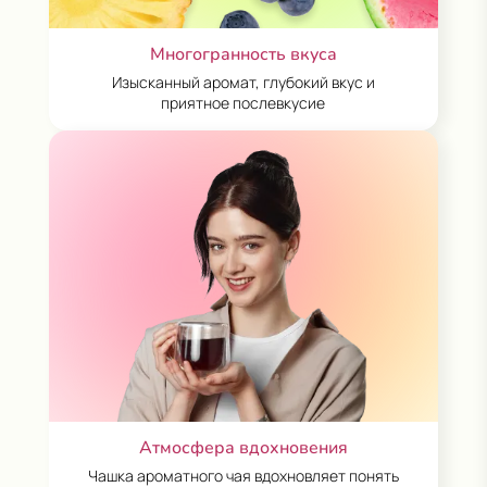
ОБРАТНАЯ СВЯЗЬ
Многогранность вкуса
Изысканный аромат, глубокий вкус и
приятное послевкусие
Даю согласие на обработку
персональных данных
.
Отправить сообщение
Участвовать
Сроки акции: с 1 августа 2025 по 15 мая 2026. Подробнее:
click.ru/3EJHAe
Атмосфера вдохновения
Чашка ароматного чая вдохновляет понять