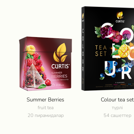
Summer Berries
Colour tea set
fruit tea
түрлі
20 пирамидалар
54 сашеттер