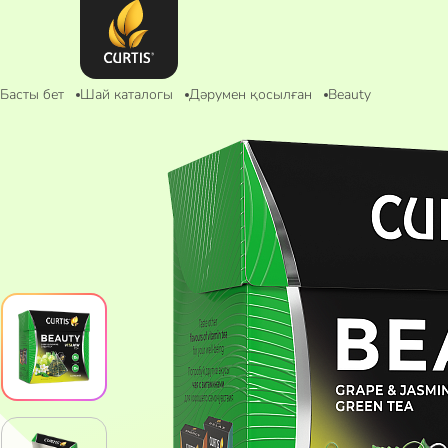
Басты бет
Шай каталогы
Дәрумен қосылған
Beauty