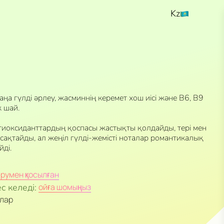
Kz
Ru
En
жаңа гүлді әрлеу, жасминнің керемет хош иісі және В6, В9
к шай.
иоксиданттардың қоспасы жастықты қолдайды, тері мен
ақтайды, ал жеңіл гүлді-жемісті ноталар романтикалық
йді.
румен қосылған
с келеді:
ойға шомыңыз
алар