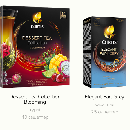
Dessert Tea Collection
Elegant Earl Grey
Blooming
қара шай
түрлі
25 сашеттер
40 сашеттер