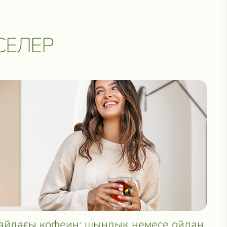
СЕЛЕР
йдағы кофеин: шындық немесе ойдан