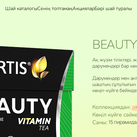
Шай каталогы
Сенің топтамаң
Акциялар
Бәрі шай туралы
BEAUTY
Ақ жүзім тіліктері, 
дәрумендері бар кө
Дәрумендер мен ант
шаштың сұлулығын с
көңіл-күйге бейімде
Коллекциядан:
дә
Көңіл күйге сәйке
Саны:
15 пирамид