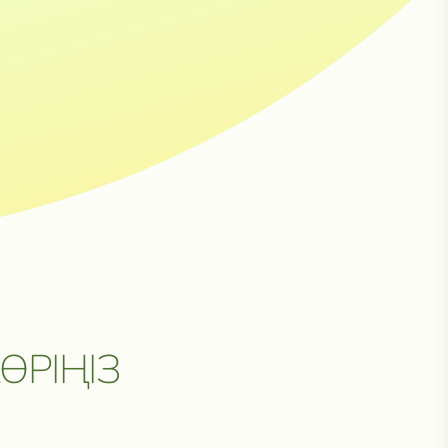
Н
ӨРІҢІЗ