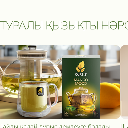
ТУРАЛЫ ҚЫЗЫҚТЫ НӘР
айды қалай дұрыс демдеуге болады
Ша