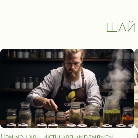
ШАЙ 
Дәм мен хош иістің көп қырлылығы
Ш