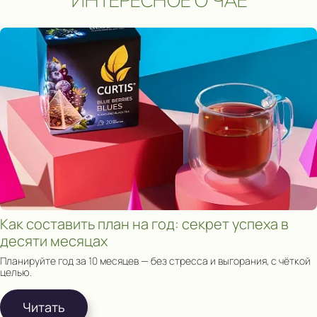
ИНТЕРЕСНОЕ О ЧАЕ
Сроки акции: с 1 августа 2025 по 15 мая 2026. Подробнее:
click.
Как составить план на год: секрет успеха в
десяти месяцах
Планируйте год за 10 месяцев — без стресса и выгорания, с чёткой
целью.
Читать