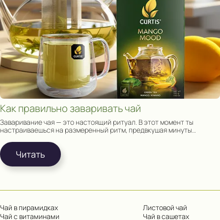
Как правильно заваривать чай
Заваривание чая — это настоящий ритуал. В этот момент ты
настраиваешься на размеренный ритм, предвкушая минуты
релакса наедине с собой и чашкой чая.
Читать
Чай в пирамидках
Листовой чай
Чай с витаминами
Чай в сашетах