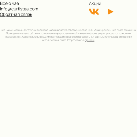
Всё о чае
Акции
info@curtistea.com
Обратная связь
Все наименования, логотипы и торговые марки являются собственностью ООО «Май-Брендс». Все права защищены.
Посещение нашего сайта и использование предоставленной на нем информации регулируются правовыми
положениями. Ознакомьтесь с нашими
политиками обработки персональных данных
,
использования cookie
и
использования сайта. Разработано в
Sputniki
.