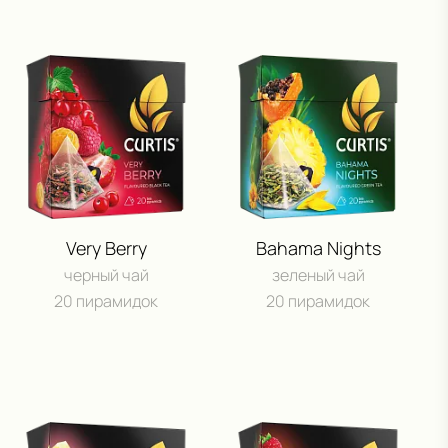
Very Berry
Bahama Nights
черный чай
зеленый чай
20 пирамидок
20 пирамидок