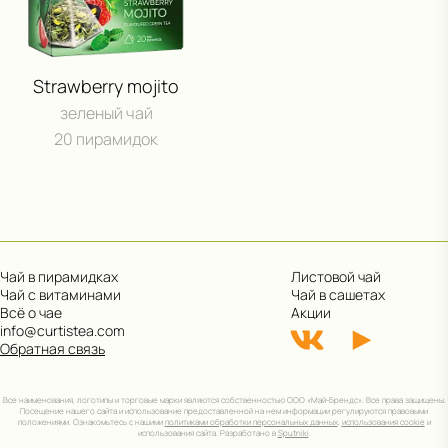
Strawberry mojito
зеленый чай
20 пирамидок
Чай в пирамидках
Листовой чай
Чай с витаминами
Чай в сашетах
Всё о чае
Акции
info@curtistea.com
Обратная связь
Все наименования, логотипы и торговые марки являются собственностью ООО «Май-Брендс». Все права защищены.
Посещение нашего сайта и использование предоставленной на нем информации регулируются правовыми
положениями. Ознакомьтесь с нашими
политиками обработки персональных данных
,
использования cookie
и
использования сайта. Разработано в
Sputniki
.