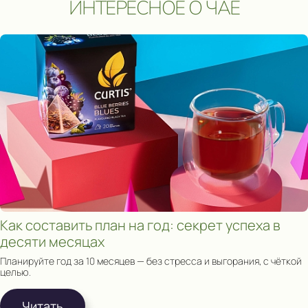
ИНТЕРЕСНОЕ О ЧАЕ
Сроки акции: с 1 августа 2025 по 15 мая 2026. Подробнее:
click.
Как составить план на год: секрет успеха в
десяти месяцах
Планируйте год за 10 месяцев — без стресса и выгорания, с чёткой
целью.
Читать