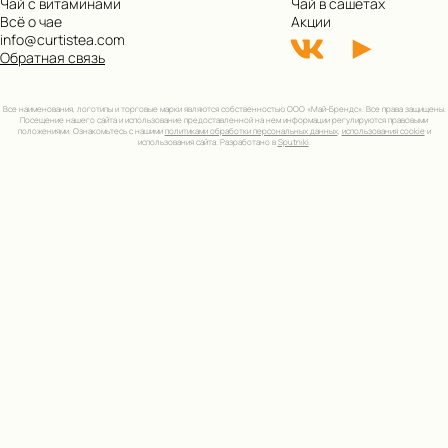
Чай с витаминами
Чай в сашетах
Всё о чае
Акции
info@curtistea.com
Обратная связь
Все наименования, логотипы и торговые марки являются собственностью ООО «Май-Брендс». Все права защищены.
Посещение нашего сайта и использование предоставленной на нем информации регулируются правовыми
положениями. Ознакомьтесь с нашими
политиками обработки персональных данных
,
использования cookie
и
использования сайта. Разработано в
Sputniki
.