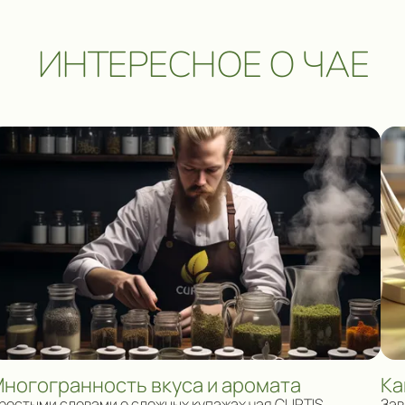
ИНТЕРЕСНОЕ О ЧАЕ
ногогранность вкуса и аромата
Ка
ростыми словами о сложных купажах чая CURTIS
Зав