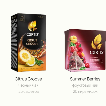
Citrus Groove
Summer Berries
черный чай
фруктовый чай
25 сашетов
20 пирамидок