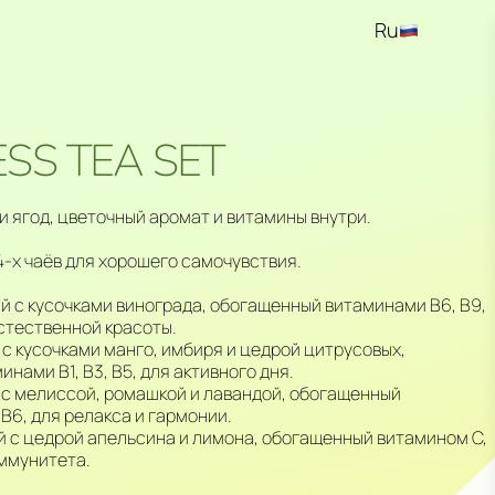
Ru
En
Kz
SS TEA SET
 и ягод, цветочный аромат и витамины внутри.
4-х чаёв для хорошего самочувствия.
ай с кусочками винограда, обогащенный витаминами В6, В9,
стественной красоты.
й с кусочками манго, имбиря и цедрой цитрусовых,
нами В1, В3, В5, для активного дня.
й с мелиссой, ромашкой и лавандой, обогащенный
 В6, для релакса и гармонии.
й с цедрой апельсина и лимона, обогащенный витамином С,
ммунитета.