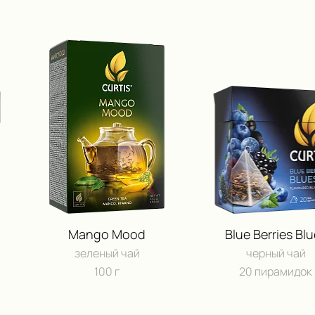
Mango Mood
Blue Berries Bl
зеленый чай
черный чай
100 г
20 пирамидок