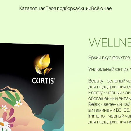
Каталог чая
Твоя подборка
Акции
Всё о чае
WELLNE
Яркий вкус фруктов
Уникальный сет из 
Beauty - зеленый ч
для поддержания е
Energy - черный ча
обогащенный витами
Relax - зеленый ча
витаминами В3, В5,
Immuno - черный ча
для поддержания и