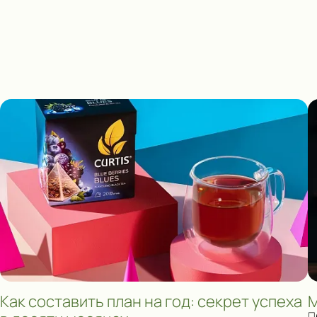
Как составить план на год: секрет успеха
М
П