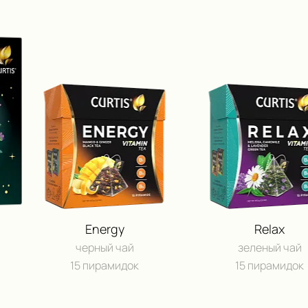
Energy
Relax
черный чай
зеленый чай
15 пирамидок
15 пирамидок