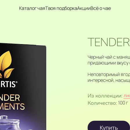
Каталог чая
Твоя подборка
Акции
Всё о чае
TENDER
Черный чай с манящ
придающими вкусу 
Неповторимый ягод
интересной, насыщ
Из коллекции:
ли
Количество:
100 г
Купить