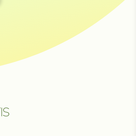
НЕ
IS