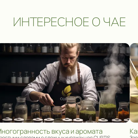
ИНТЕРЕСНОЕ О ЧАЕ
ногогранность вкуса и аромата
Ка
ростыми словами о сложных купажах чая CURTIS
Зав