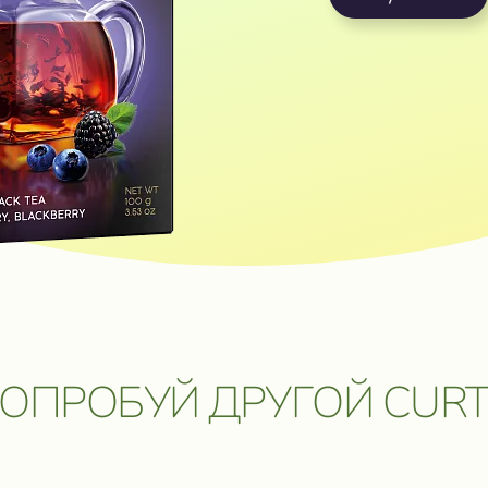
ОЗМОЖНОСТЬ
ОБРАТНАЯ СВЯЗЬ
 ПУТЕШЕСТВИЕ
УПИТЬ В ОНЛАЙН⁠-⁠МАГАЗИ
 ЦЕННЫЕ
ОБРАТНАЯ СВЯЗЬ
Даю согласие на обработку
персональных данных
.
Отправить сообщение
ОПРОБУЙ ДРУГОЙ CURT
5 мая 2026. Подробнее:
click.ru/3EJHAe