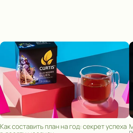
Как составить план на год: секрет успеха
М
П