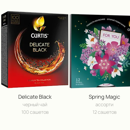
Delicate Black
Spring Magic
черный чай
ассорти
100 сашетов
12 сашетов