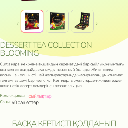
DESSERT TEA COLLECTION
BLOOMING
Curtis қара, көк және ақ шайдың керемет дәмі бар сыйлық жиынтығы
кез келген жағдайда жағымды тосын сый болады. Жиынтыққа
қосымша - хош иісті шай жапырақтарында жасырылған, ұмытылмас
талғампаз дәмі бар нәзік гүл. Көп қырлы жемістерден-жидектерден
және нәзік десерт дәмдерінен ләззат алыңыз.
Коллекциядан:
сыйлықтар
Саны:
40 сашеттер
БАСҚА КЕРТИСТІ ҚОЛДАНЫП