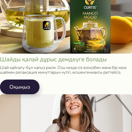
Шайды қалай дұрыс демдеуге болады
Шай қайнату-бұл нағыз рәсім. Осы кезде сіз өзіңізбен және бір кесе
шаймен релаксация минуттарын күтіп, өлшенгенмақты реттейсіз.
Oқыңыз