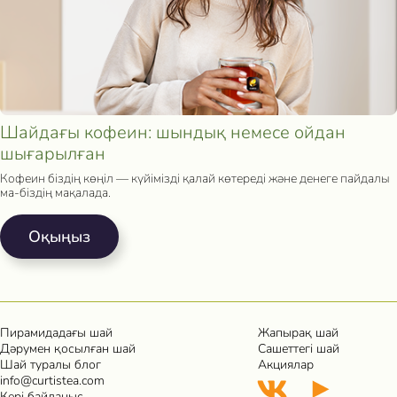
Шайдағы кофеин: шындық немесе ойдан
шығарылған
Кофеин біздің көңіл — күйімізді қалай көтереді және денеге пайдалы
ма-біздің мақалада.
Oқыңыз
Пирамидадағы шай
Жапырақ шай
Дәрумен қосылған шай
Сашеттегі шай
Шай туралы блог
Акциялар
info@curtistea.com
Кері байланыс