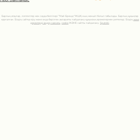
Барлық атаулар, логотиптер мен сауда белгілері "Май-Брендс"ЖШҚ-ның меншігі болып табылады. Барлық құқықтар
қорғалған. Біздің сайтқа кіру және онда берілген ақпаратты пайдалану құқықтық ережелермен реттеледі. Біздің
жеке
деректерді өңдеу саясаты
,
cookie
ЖӘНЕ сайтты пайдалану.
Sputniki
.