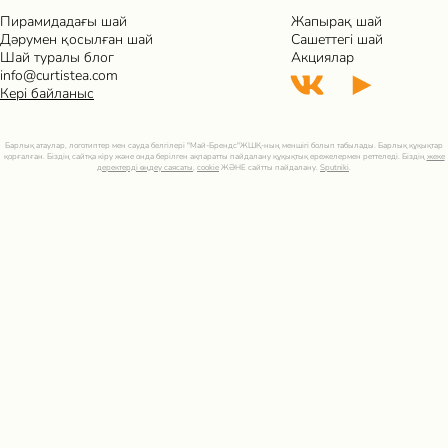
Пирамидадағы шай
Жапырақ шай
Дәрумен қосылған шай
Сашеттегі шай
Шай туралы блог
Акциялар
info@curtistea.com
Кері байланыс
Барлық атаулар, логотиптер мен сауда белгілері "Май-Брендс"ЖШҚ-ның меншігі болып табылады. Барлық құқықтар
қорғалған. Біздің сайтқа кіру және онда берілген ақпаратты пайдалану құқықтық ережелермен реттеледі. Біздің
жеке
деректерді өңдеу саясаты
,
cookie
ЖӘНЕ сайтты пайдалану.
Sputniki
.