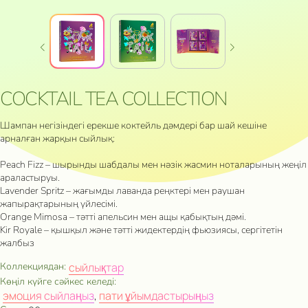
COCKTAIL TEA COLLECTION
Шампан негізіндегі ерекше коктейль дәмдері бар шай кешіне
арналған жарқын сыйлық:
Peach Fizz – шырынды шабдалы мен нәзік жасмин ноталарының жеңіл
араластыруы.
Lavender Spritz – жағымды лаванда реңктері мен раушан
жапырақтарының үйлесімі.
Orange Mimosa – тәтті апельсин мен ащы қабықтың дәмі.
Kir Royale – қышқыл және тәтті жидектердің фьюзиясы, сергітетін
жалбыз
Коллекциядан:
сыйлықтар
Көңіл күйге сәйкес келеді:
эмоция сыйлаңыз
,
пати ұйымдастырыңыз