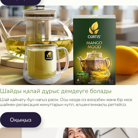
Шайды қалай дұрыс демдеуге болады
Шай қайнату-бұл нағыз рәсім. Осы кезде сіз өзіңізбен және бір кесе
шаймен релаксация минуттарын күтіп, өлшенгенмақты реттейсіз.
Oқыңыз