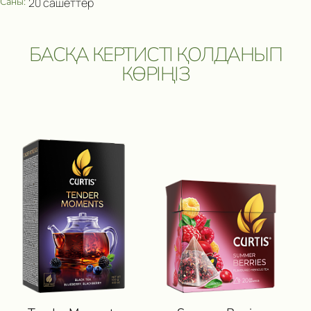
Саны:
20 сашеттер
БАСҚА КЕРТИСТІ ҚОЛДАНЫП
КӨРІҢІЗ
ПОЛУЧИ ВОЗМОЖНОСТЬ 
ПУТЕШЕСТВИЕ
И ДРУГИЕ ЦЕННЫЕ П