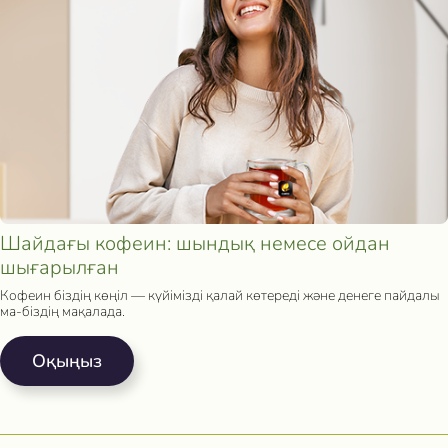
Шайдағы кофеин: шындық немесе ойдан
шығарылған
Кофеин біздің көңіл — күйімізді қалай көтереді және денеге пайдалы
ма-біздің мақалада.
Oқыңыз