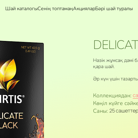
Шай каталогы
Сенің топтамаң
Акциялар
Бәрі шай туралы
DELICA
Нәзік жұмсақ дәмі б
қара шай.
Әр күн үшін тазарт
Коллекциядан:
с
Көңіл күйге сәйке
Саны:
25 сашетте