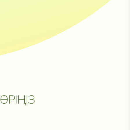
Н
ӨРІҢІЗ