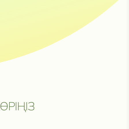
Н
ӨРІҢІЗ