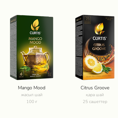
Mango Mood
Citrus Groove
жасыл шай
қара шай
100 ғ
25 сашеттер