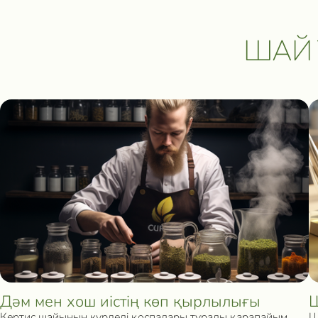
ШАЙ 
Дәм мен хош иістің көп қырлылығы
Ш
Кертис шайының күрделі қоспалары туралы қарапайым
Ш