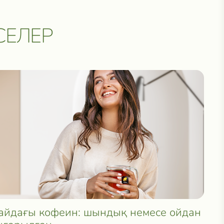
СЕЛЕР
йдағы кофеин: шындық немесе ойдан