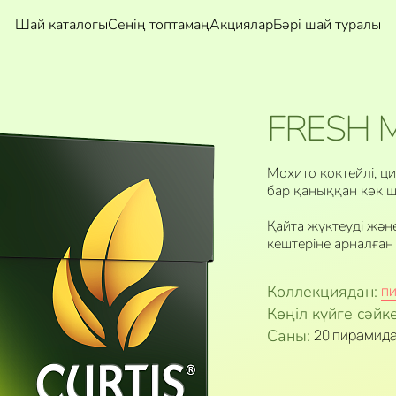
Шай каталогы
Сенің топтамаң
Акциялар
Бәрі шай туралы
FRESH 
Мохито коктейлі, ц
бар қаныққан көк ш
Қайта жүктеуді жән
кештеріне арналған
Коллекциядан:
п
Көңіл күйге сәйке
Саны:
20 пирамид