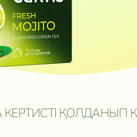
ОЗМОЖНОСТЬ
КЕРІ БАЙЛАНЫС
САТЫП АЛУ ОНЛАЙН⁠ - ⁠ДҮКЕ
 ПУТЕШЕСТВИЕ
 ЦЕННЫЕ
КЕРІ БАЙЛАНЫС
Дербес деректерді
өңдеуге келісім беремін.
Хабарлама жіберу
 КЕРТИСТІ ҚОЛДАНЫП К
5 мая 2026. Подробнее:
click.ru/3EJHAe