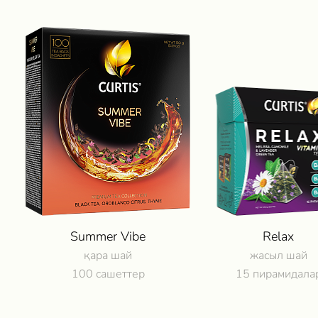
Summer Vibe
Relax
қара шай
жасыл шай
100 сашеттер
15 пирамидала