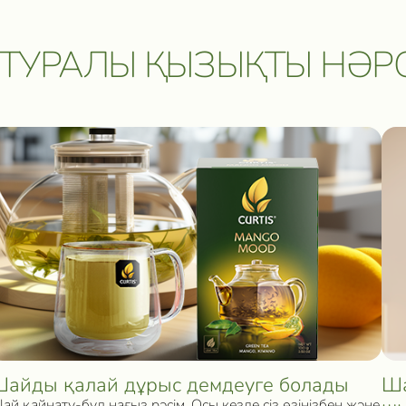
ТУРАЛЫ ҚЫЗЫҚТЫ НӘР
айды қалай дұрыс демдеуге болады
Ша
ай қайнату-бұл нағыз рәсім. Осы кезде сіз өзіңізбен және