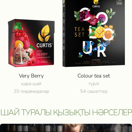
САТЫП АЛУ ОНЛАЙН⁠ - 
КЕРІ БАЙЛАНЫС
Дербес деректерді
өңдеуге келісім б
Хабарлама жіберу
Very Berry
Colour tea set
қара шай
түрлі
20 пирамидалар
54 сашеттер
ШАЙ ТУРАЛЫ ҚЫЗЫҚТЫ НӘРСЕЛЕР
Участвовать