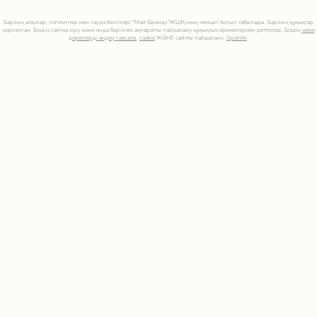
Барлық атаулар, логотиптер мен сауда белгілері "Май-Брендс"ЖШҚ-ның меншігі болып табылады. Барлық құқықтар
қорғалған. Біздің сайтқа кіру және онда берілген ақпаратты пайдалану құқықтық ережелермен реттеледі. Біздің
жеке
деректерді өңдеу саясаты
,
cookie
ЖӘНЕ сайтты пайдалану.
Sputniki
.