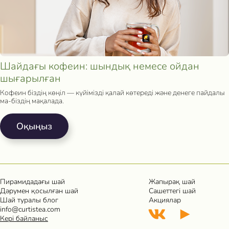
Шайдағы кофеин: шындық немесе ойдан
шығарылған
Кофеин біздің көңіл — күйімізді қалай көтереді және денеге пайдалы
ма-біздің мақалада.
Oқыңыз
Пирамидадағы шай
Жапырақ шай
Дәрумен қосылған шай
Сашеттегі шай
Шай туралы блог
Акциялар
info@curtistea.com
Кері байланыс