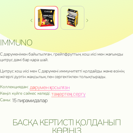
IMMUNO
С дәруменімен байытылған, грейпфруттың хош иісі мен жағымды
цитрус дәмі бар қара шай.
Цитрус хош иісі мен С дәрумені иммунитетті қолдайды және өзінің
жігерлі дуэтін жақсылық пен сергектікпен толықтырады.
Коллекциядан:
дәрумен қосылған
Көңіл күйге сәйкес келеді:
таңертең сергу
Саны:
15 пирамидалар
БАСҚА КЕРТИСТІ ҚОЛДАНЫП
КӨРІҢІЗ