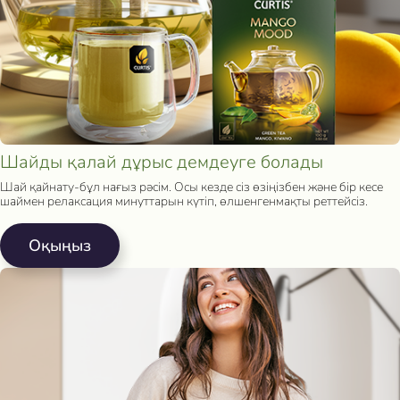
Шайды қалай дұрыс демдеуге болады
Шай қайнату-бұл нағыз рәсім. Осы кезде сіз өзіңізбен және бір кесе
шаймен релаксация минуттарын күтіп, өлшенгенмақты реттейсіз.
Oқыңыз