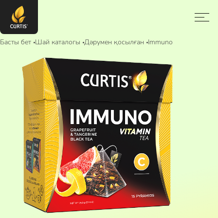
Басты бет
Шай каталогы
Дәрумен қосылған
Immuno