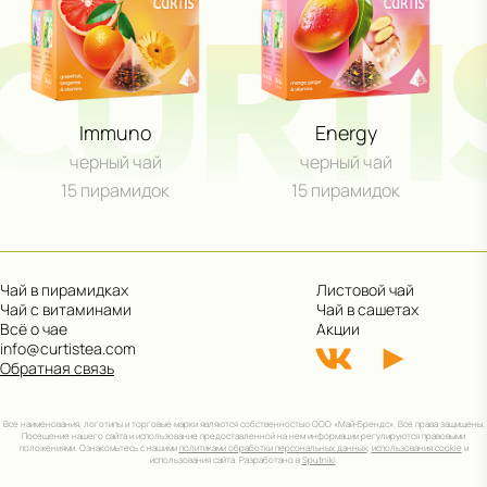
CURTI
Участвовать
Сроки акции: с 1 августа 2025 по 15 мая 2026. Подробнее:
click.ru/3EJHAe
Immuno
Energy
черный чай
черный чай
15 пирамидок
15 пирамидок
Чай в пирамидках
Листовой чай
Чай с витаминами
Чай в сашетах
Всё о чае
Акции
info@curtistea.com
Обратная связь
Все наименования, логотипы и торговые марки являются собственностью ООО «Май-Брендс». Все права защищены.
Посещение нашего сайта и использование предоставленной на нем информации регулируются правовыми
положениями. Ознакомьтесь с нашими
политиками обработки персональных данных
,
использования cookie
и
использования сайта. Разработано в
Sputniki
.