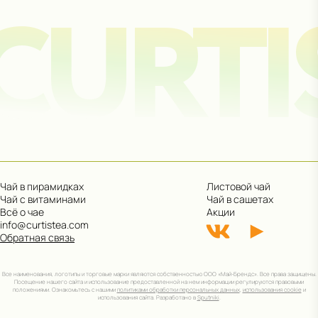
CURTI
Участвовать
Сроки акции: с 1 августа 2025 по 15 мая 2026. Подробнее:
click.ru/3EJHAe
Чай в пирамидках
Листовой чай
Чай с витаминами
Чай в сашетах
Всё о чае
Акции
info@curtistea.com
Обратная связь
Все наименования, логотипы и торговые марки являются собственностью ООО «Май-Брендс». Все права защищены.
Посещение нашего сайта и использование предоставленной на нем информации регулируются правовыми
положениями. Ознакомьтесь с нашими
политиками обработки персональных данных
,
использования cookie
и
использования сайта. Разработано в
Sputniki
.